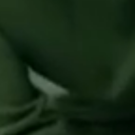
Guidiamo persone ambiziose
a esprimere il proprio potenziale, fisico e ment