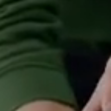
l'allenamento
routine
abitudini